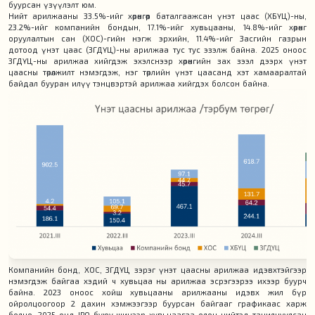
буурсан үзүүлэлт юм.
Нийт арилжааны 33.5%-ийг хөрөнгөөр баталгаажсан үнэт цаас (ХБҮЦ)-ны,
23.2%-ийг компанийн бондын, 17.1%-ийг хувьцааны, 14.8%-ийг хөрөнгө
оруулалтын сан (ХОС)-гийн нэгж эрхийн, 11.4%-ийг Засгийн газрын
дотоод үнэт цаас (ЗГДҮЦ)-ны арилжаа тус тус эзэлж байна. 2025 оноос
ЗГДҮЦ-ны арилжаа хийгдэж эхэлснээр хөрөнгийн зах зээл дээрх үнэт
цаасны төрөлжилт нэмэгдэж, нэг төрлийн үнэт цаасанд хэт хамааралтай
байдал бууран илүү тэнцвэртэй арилжаа хийгдэх болсон байна.
Компанийн бонд, ХОС, ЗГДҮЦ зэрэг үнэт цаасны арилжаа идэвхтэйгээр
нэмэгдэж байгаа хэдий ч хувьцаа ны арилжаа эсрэгээрээ ихээр буурч
байна. 2023 оноос хойш хувьцааны арилжааны идэвх жил бүр
ойролцоогоор 2 дахин хэмжээгээр буурсан байгааг графикаас харж
болно. 2025 онд IPO буюу шинээр хувьцаагаа олон нийтэд танилцуулсан