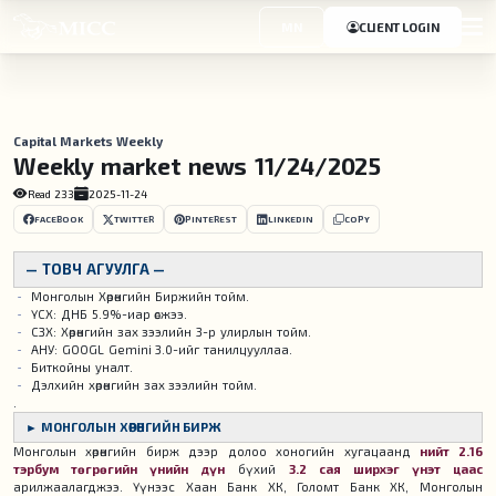
MN
CLIENT LOGIN
Capital Markets Weekly
Weekly market news 11/24/2025
Read
233
2025-11-24
FACEBOOK
TWITTER
PINTEREST
LINKEDIN
COPY
— ТОВЧ АГУУЛГА —
Монголын Хөрөнгийн Биржийн тойм.
ҮСХ: ДНБ 5.9%-иар өсжээ.
СЗХ: Хөрөнгийн зах зээлийн 3-р улирлын тойм.
АНУ: GOOGL Gemini 3.0-ийг танилцууллаа.
Биткойны уналт.
Дэлхийн хөрөнгийн зах зээлийн тойм.
.
► МОНГОЛЫН ХӨРӨНГИЙН БИРЖ​
Монголын хөрөнгийн бирж дээр долоо хоногийн хугацаанд
нийт 2.16
тэрбум төгрөгийн үнийн дүн
бүхий
3.2 сая ширхэг үнэт цаас
арилжаалагджээ. Үүнээс Хаан Банк ХК, Голомт Банк ХК, Монголын