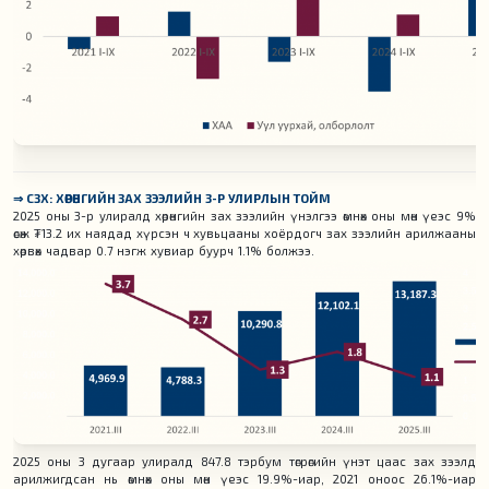
⇒ СЗХ: ХӨРӨНГИЙН ЗАХ ЗЭЭЛИЙН 3-Р УЛИРЛЫН ТОЙМ
2025 оны 3-р улиралд хөрөнгийн зах зээлийн үнэлгээ өмнөх оны мөн үеэс 9%
өсөж ₮13.2 их наядад хүрсэн ч хувьцааны хоёрдогч зах зээлийн арилжааны
хөрвөх чадвар 0.7 нэгж хувиар буурч 1.1% болжээ.
2025 оны 3 дугаар улиралд 847.8 тэрбум төгрөгийн үнэт цаас зах зээлд
арилжигдсан нь өмнөх оны мөн үеэс 19.9%-иар, 2021 оноос 26.1%-иар