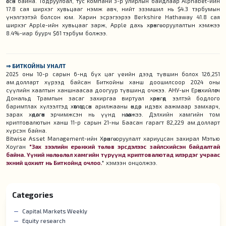
өссөн байна. Тодруулбал, тус компани 3-р улирлын байдлаар Alphabet-ийн
17.8 сая ширхэг хувьцааг нэмж авч, нийт эзэмшил нь $4.3 тэрбумын
үнэлгээтэй болсон юм. Харин эсрэгээрээ Berkshire Hathaway 41.8 сая
ширхэг Apple-ийн хувьцааг зарж, Apple дахь хөрөнгө оруулалтын хэмжээ
8.4%-иар буурч $61 тэрбум болжээ.
⇒ БИТКОЙНЫ УНАЛТ
2025 оны 10-р сарын 6-нд бүх цаг үеийн дээд түвшин болох 126,251
ам.долларт хүрээд байсан Биткойны ханш доошилсоор 2024 оны
сүүлийн хаалтын ханшнаасаа доогуур түвшинд очжээ. АНУ-ын Ерөнхийлөгч
Дональд Трампын засаг захиргаа виртуал хөрөнгөд ээлтэй бодлого
баримтлах хүлээлтэд хөтлөгдсөн арилжааны өндөр идэвх аажмаар замхарч,
зарах хөдөлгөөн эрчимжсэн нь үүнд нөлөөлжээ. Дэлхийн хамгийн том
криптовалютын ханш 11-р сарын 21-ны Баасан гарагт 82,229 ам.долларт
хүрсэн байна.
Bitwise Asset Management-ийн Хөрөнгө оруулалт хариуцсан захирал Мэтью
Хоуган
"Зах зээлийн ерөнхий төлөв эрсдэлээс зайлсхийсэн байдалтай
байна. Үүний нөлөөлөл хамгийн түрүүнд криптовалютад илэрдэг учраас
эхний цохилт нь Биткойнд очлоо.
" хэмээн онцолжээ.
Categories
Capital Markets Weekly
Equity research