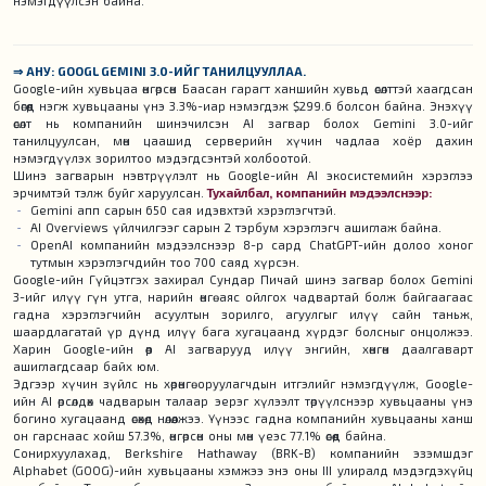
нэмэгдүүлсэн байна.
⇒ АНУ: GOOGL GEMINI 3.0-ИЙГ ТАНИЛЦУУЛЛАА.
Google-ийн хувьцаа өнгөрсөн Баасан гарагт ханшийн хувьд өсөлттэй хаагдсан
бөгөөд нэгж хувьцааны үнэ 3.3%-иар нэмэгдэж $299.6 болсон байна. Энэхүү
өсөлт нь компанийн шинэчилсэн AI загвар болох Gemini 3.0-ийг
танилцуулсан, мөн цаашид серверийн хүчин чадлаа хоёр дахин
нэмэгдүүлэх зорилтоо мэдэгдсэнтэй холбоотой.
Шинэ загварын нэвтрүүлэлт нь Google-ийн AI экосистемийн хэрэглээ
эрчимтэй тэлж буйг харуулсан.
Тухайлбал, компанийн мэдээлснээр:
Gemini апп сарын 650 сая идэвхтэй хэрэглэгчтэй.
AI Overviews үйлчилгээг сарын 2 тэрбум хэрэглэгч ашиглаж байна.
OpenAI компанийн мэдээлснээр 8-р сард ChatGPT-ийн долоо хоног
тутмын хэрэглэгчдийн тоо 700 саяд хүрсэн.
Google-ийн Гүйцэтгэх захирал Сундар Пичай шинэ загвар болох Gemini
3-ийг илүү гүн утга, нарийн өнгө аяс ойлгох чадвартай болж байгаагаас
гадна хэрэглэгчийн асуултын зорилго, агуулгыг илүү сайн таньж,
шаардлагатай үр дүнд илүү бага хугацаанд хүрдэг болсныг онцолжээ.
Харин Google-ийн өөр AI загварууд илүү энгийн, хөнгөн даалгаварт
ашиглагдсаар байх юм.
Эдгээр хүчин зүйлс нь хөрөнгө оруулагчдын итгэлийг нэмэгдүүлж, Google-
ийн AI өрсөлдөх чадварын талаар эерэг хүлээлт төрүүлснээр хувьцааны үнэ
богино хугацаанд өсөхөд нөлөөлжээ. Үүнээс гадна компанийн хувьцааны ханш
он гарснаас хойш 57.3%, өнгөрсөн оны мөн үеэс 77.1% өсөөд байна.
Сонирхуулахад, Berkshire Hathaway (BRK-B) компанийн эзэмшдэг
Alphabet (GOOG)-ийн хувьцааны хэмжээ энэ оны III улиралд мэдэгдэхүйц