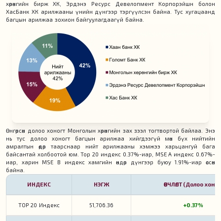
хөрөнгийн бирж ХК, Эрдэнэ Ресурс Девелопмент Корпорэйшн болон
ХасБанк ХК арилжааны үнийн дүнгээр тэргүүлсэн байна. Тус хугацаанд
багцын арилжаа зохион байгуулагдаагүй байна.
Өнгөрсөн долоо хоногт Монголын хөрөнгийн зах зээл тогтвортой байлаа. Энэ
нь тус долоо хоногт багцын арилжаа хийгдээгүй мөн бүх нийтийн
амралтын өдөр таарснаар нийт арилжааны хэмжээ харьцангуй бага
байсантай холбоотой юм. Top 20 индекс 0.37%-иар, MSE A индекс 0.67%-
иар, харин MSE B индекс хамгийн өндөр дүнгээр буюу 1.91%-иар өссөн
байна.
ИНДЕКС
НЭГЖ
ӨӨРЧЛӨЛТ (Долоо хоног
TOP 20 Индекс
51,706.36
+0.37%