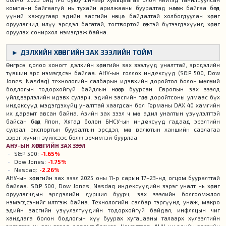
компани байгаагүй нь тухайн арилжааны бууралтад нөлөөлж байгаа бөгөөд
үүний хажуугаар эдийн засгийн нөхцөл байдалтай холбогдуулан хөрөнгө
оруулагчид илүү эрсдэл багатай, тогтвортой өгөөжтэй бүтээгдэхүүнд хөрөнгө
оруулах сонирхол нэмэгдэж байна.
► ДЭЛХИЙН ХӨРӨНГИЙН ЗАХ ЗЭЭЛИЙН ТОЙМ
Өнгөрсөн долоо хоногт дэлхийн хөрөнгийн зах зээлүүд уналттай, эрсдэлийн
түвшин эрс нэмэгдсэн байлаа. АНУ-ын голлох индексүүд (S&P 500, Dow
Jones, Nasdaq) технологийн салбарын идэвхийн доройтол болон мөнгөний
бодлогын тодорхойгүй байдлын нөлөөгөөр буурсан. Европын зах зээлд
үйлдвэрлэлийн идэвх суларч, эдийн засгийн төлөв доройтсоны улмаас бүх
индексүүд мэдэгдэхүйц уналттай хаагдсан бол Германы DAX 40 хамгийн
их дарамт авсан байна. Азийн зах зээл ч мөн адил уналтын үзүүлэлттэй
байсан бөгөөд Япон, Хятад болон БНСУ-ын индексүүд гадаад эрэлтийн
сулрал, экспортын бууралтын эрсдэл, мөн валютын ханшийн савлагаа
зэрэг хүчин зүйлсээс болж эрчимтэй буурлаа.
АНУ-ЫН ХӨРӨНГИЙН ЗАХ ЗЭЭЛ
S&P 500:
-1.65%
Dow Jones:
-1.75%
Nasdaq:
-2.26%
АНУ-ын хөрөнгийн зах зээл 2025 оны 11-р сарын 17–23-нд огцом бууралттай
байлаа. S&P 500, Dow Jones, Nasdaq индексүүдийн зэрэг уналт нь хөрөнгө
оруулагчдын эрсдэлийн дуршил буурч, зах зээлийн болгоомжлол
нэмэгдсэнийг илтгэж байна. Технологийн салбар тэргүүнд унаж, макро
эдийн засгийн үзүүлэлтүүдийн тодорхойгүй байдал, инфляцын чиг
хандлага болон бодлогын хүү буурах хугацааны талаарх хүлээлтийн