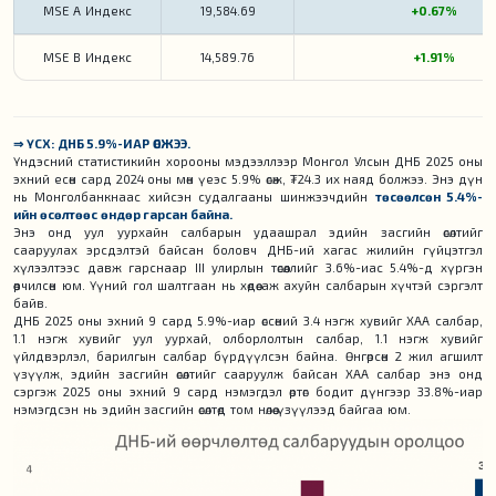
MSE A Индекс
19,584.69
+0.67%
MSE B Индекс
14,589.76
+1.91%
⇒ ҮСХ: ДНБ 5.9%-ИАР ӨСЖЭЭ.
Үндэсний статистикийн хорооны мэдээллээр Монгол Улсын ДНБ 2025 оны
эхний есөн сард 2024 оны мөн үеэс 5.9% өсөж, ₮24.3 их наяд болжээ. Энэ дүн
нь Монголбанкнаас хийсэн судалгааны шинжээчдийн
төсөөлсөн 5.4%-
ийн өсөлтөөс өндөр гарсан байна.
Энэ онд уул уурхайн салбарын удаашрал эдийн засгийн өсөлтийг
сааруулах эрсдэлтэй байсан боловч ДНБ-ий хагас жилийн гүйцэтгэл
хүлээлтээс давж гарснаар III улирлын төсөөллийг 3.6%-иас 5.4%-д хүргэн
өөрчилсөн юм. Үүний гол шалтгаан нь хөдөө аж ахуйн салбарын хүчтэй сэргэлт
байв.
ДНБ 2025 оны эхний 9 сард 5.9%-иар өссөний 3.4 нэгж хувийг ХАА салбар,
1.1 нэгж хувийг уул уурхай, олборлолтын салбар, 1.1 нэгж хувийг
үйлдвэрлэл, барилгын салбар бүрдүүлсэн байна. Өнгөрсөн 2 жил агшилт
үзүүлж, эдийн засгийн өсөлтийг сааруулж байсан ХАА салбар энэ онд
сэргэж 2025 оны эхний 9 сард нэмэгдэл өртөг бодит дүнгээр 33.8%-иар
нэмэгдсэн нь эдийн засгийн өсөлтөд том нөлөө үзүүлээд байгаа юм.