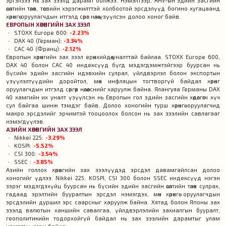
эргэлзээ нь зах зээлд дарамт болжээ. Нэмэлтээр, АНУ-ын эдийн засгийн
өсөлтийн төлөв, төсвийн хэрэгжилттэй холбоотой эрсдэлүүд богино хугацаанд
хөрөнгө оруулагчдын итгэлд сөрөг нөлөө үзүүлсэн долоо хоног байв.
ЕВРОПЫН ХӨРӨНГИЙН ЗАХ ЗЭЭЛ
STOXX Europe 600:
-2.23%
DAX 40 (Герман):
-3.34%
CAC 40 (Франц):
-2.12%
Европын хөрөнгийн зах зээл ерөнхийдөө уналттай байлаа. STOXX Europe 600,
DAX 40 болон CAC 40 индексүүд бүгд мэдэгдэмжтэйгээр буурсан нь
бүсийн эдийн засгийн идэвхийн сулрал, үйлдвэрлэл болон экспортын
үзүүлэлтүүдийн доройтол, мөн инфляцын тогтворгүй байдал хөрөнгө
оруулагчдын итгэлд сөргөөр нөлөөлснийг харуулж байна. Ялангуяа Германы DAX
40 хамгийн их уналт үзүүлсэн нь Европын гол эдийн засгийн хөдөлгөгч хүч
сул байгаа шинж тэмдэг байв. Долоо хоногийн турш хөрөнгө оруулагчид
макро эрсдэлийг эрчимтэй тооцоолох болсон нь зах зээлийн савлагааг
нэмэгдүүлэв.
АЗИЙН ХӨРӨНГИЙН ЗАХ ЗЭЭЛ
Nikkei 225:
-3.29%
KOSPI:
-5.52%
CSI 300:
-3.54%
SSEC :
-3.85%
Азийн голлох хөрөнгийн зах зээлүүдэд эрсдэл давамгайлсан долоо
хоногийг үдлээ. Nikkei 225, KOSPI, CSI 300 болон SSEC индексүүд нэгэн
зэрэг мэдэгдэхүйц буурсан нь бүсийн эдийн засгийн өсөлтийн төлөв сулрах,
гадаад эрэлтийн бууралтын эрсдэл нэмэгдэх, мөн хөрөнгө оруулагчдын
эрсдэлийн дуршил эрс саарсныг харуулж байна. Хятад болон Японы зах
зээлд валютын ханшийн савалгаа, үйлдвэрлэлийн захиалгын бууралт,
геополитикийн тодорхойгүй байдал нь зах зээлийн дарамтыг улам