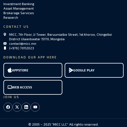
Investment Banking
Asset Management
Brokerage Services
Research
CONTACT US
MICC, 7th Floor, JJ Tower, Baruunselbe Street, 1st khoroo, Chingeltei
District Ulaanbaatar 15170, Mongolia
contact@micc.mn
(+976) 70112023
DOWNLOAD OUR APP HERE
APPSTORE
GOOGLE PLAY
WEB ACCESS
JOIN US
© 2005 – 2025 “MICC LLC” All rights reserved.