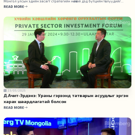
Монгол улсын эдийн засагт стратегийн нөлөөтэй дэд бүтцийн төслүүдийг
танилцуулах гэж буй Эм Ай Си Си (Mongolia International Capital
READ MORE
Corporation) ҮЦК-ийн Хөрөнгө оруулалтын ахлах шинжээч Б.Назымтай
ярилцлаа.
23/05/2025
Д.Ачит-Эрдэнэ: Ураны гэрээнд татварын асуудлыг эргэн
харах шаардлагатай болсон
READ MORE