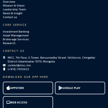
Overview
Mission & Vision
Leadership Team
News & Insight
Contact us
CORE SERVICE
Investment Banking
Asset Management
Brokerage Services
Research
CONTACT US
MICC, 7th Floor, JJ Tower, Baruunselbe Street, 1st khoroo, Chingeltei
District Ulaanbaatar 15170, Mongolia
contact@micc.mn
(+976) 70112023
DOWNLOAD OUR APP HERE
APPSTORE
GOOGLE PLAY
WEB ACCESS