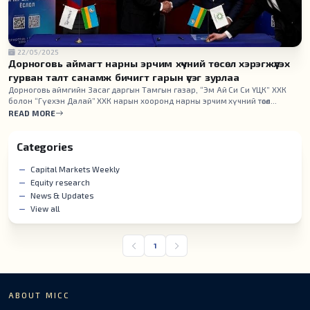
22/05/2025
Дорноговь аймагт нарны эрчим хүчний төсөл хэрэгжүүлэх
гурван талт санамж бичигт гарын үсэг зурлаа
Дорноговь аймгийн Засаг даргын Тамгын газар, “Эм Ай Си Си ҮЦК” ХХК
болон “Гүехэн Далай” ХХК нарын хооронд нарны эрчим хүчний төсөл
хэрэгжүүлэх чиглэлээр хамтран ажиллах гурван талт санамж бичигт өнөөдөр
READ MORE
албан ёсоор гарын үсэг зурлаа.
Categories
Capital Markets Weekly
Equity research
News & Updates
View all
1
ABOUT MICC