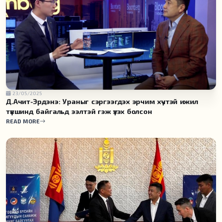
23/05/2025
Д.Ачит-Эрдэнэ: Ураныг сэргээгдэх эрчим хүчтэй ижил
түвшинд байгальд ээлтэй гэж үзэх болсон
READ MORE