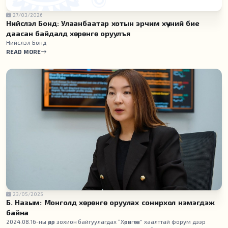
27/03/2026
Нийслэл Бонд: Улаанбаатар хотын эрчим хүчний бие
даасан байдалд хөрөнгө оруулъя
Нийслэл Бонд
READ MORE
23/05/2025
Б. Назым: Монголд хөрөнгө оруулах сонирхол нэмэгдэж
байна
2024.08.16-ны өдөр зохион байгуулагдах “Хөрөнгөтөн” хаалттай форум дээр